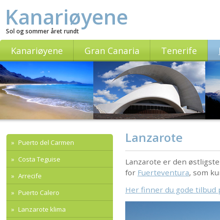
Kanariøyene
Sol og sommer året rundt
Kanariøyene
Gran Canaria
Tenerife
Lanzarote
Puerto del Carmen
Costa Teguise
Lanzarote er den østligste
for
Fuerteventura
, som ku
Arrecife
Her finner du gode tilbud p
Puerto Calero
Lanzarote klima