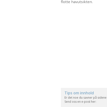
flotte havutsikten.
Tips om innhold
Er det noe du savner på sidene
Send oss en e-post her: